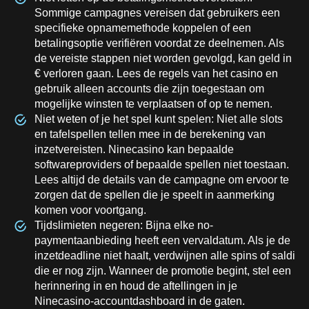
Sommige campagnes vereisen dat gebruikers een
specifieke opnamemethode koppelen of een
betalingsoptie verifiëren voordat ze deelnemen. Als
de vereiste stappen niet worden gevolgd, kan geld in
€ verloren gaan. Lees de regels van het casino en
gebruik alleen accounts die zijn toegestaan om
mogelijke winsten te verplaatsen of op te nemen.
Niet weten of je het spel kunt spelen: Niet alle slots
en tafelspellen tellen mee in de berekening van
inzetvereisten. Ninecasino kan bepaalde
softwareproviders of bepaalde spellen niet toestaan.
Lees altijd de details van de campagne om ervoor te
zorgen dat de spellen die je speelt in aanmerking
komen voor voortgang.
Tijdslimieten negeren: Bijna elke no-
paymentaanbieding heeft een vervaldatum. Als je de
inzetdeadline niet haalt, verdwijnen alle spins of saldi
die er nog zijn. Wanneer de promotie begint, stel een
herinnering in en houd de aftellingen in je
Ninecasino-accountdashboard in de gaten.