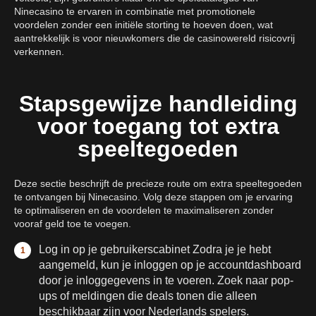
Ninecasino te ervaren in combinatie met promotionele
voordelen zonder een initiële storting te hoeven doen, wat
aantrekkelijk is voor nieuwkomers die de casinowereld risicovrij
verkennen.
Stapsgewijze handleiding
voor toegang tot extra
speeltegoeden
Deze sectie beschrijft de precieze route om extra speeltegoeden
te ontvangen bij Ninecasino. Volg deze stappen om je ervaring
te optimaliseren en de voordelen te maximaliseren zonder
vooraf geld toe te voegen.
Log in op je gebruikerscabinet Zodra je je hebt
aangemeld, kun je inloggen op je accountdashboard
door je inloggegevens in te voeren. Zoek naar pop-
ups of meldingen die deals tonen die alleen
beschikbaar zijn voor Nederlands spelers.