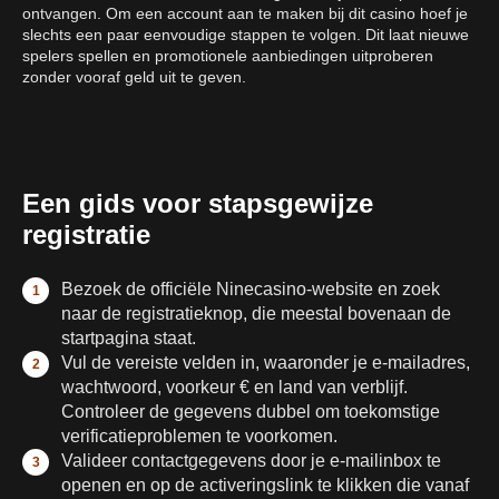
ontvangen. Om een account aan te maken bij dit casino hoef je
slechts een paar eenvoudige stappen te volgen. Dit laat nieuwe
spelers spellen en promotionele aanbiedingen uitproberen
zonder vooraf geld uit te geven.
Een gids voor stapsgewijze
registratie
Bezoek de officiële Ninecasino-website en zoek
naar de registratieknop, die meestal bovenaan de
startpagina staat.
Vul de vereiste velden in, waaronder je e-mailadres,
wachtwoord, voorkeur € en land van verblijf.
Controleer de gegevens dubbel om toekomstige
verificatieproblemen te voorkomen.
Valideer contactgegevens door je e-mailinbox te
openen en op de activeringslink te klikken die vanaf