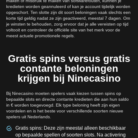
maken of misbruik te maken van softwarefouten, kunnen je
kredieten worden geannuleerd of kan je account tijdelijk worden
opgeschort. Ten slotte zijn dit soort beloningen vaak slechts een
korte tijd geldig nadat ze zijn geactiveerd, meestal 7 dagen. Om
je winsten te behouden, zorg ervoor dat je alle vereisten op tijd
voltooit en controleer de officiële site van het merk voor de
meest actuele promotionele regels.
Gratis spins versus gratis
contante beloningen
krijgen bij Ninecasino
Bij Ninecasino moeten spelers vaak kiezen tussen spins op
bepaalde slots en directe contante kredieten die aan hun saldo
in € worden toegevoegd. Elk type beloning heeft zijn eigen
voordelen en is het beste voor verschillende soorten nieuwe
spelers uit Nederlands.
Gratis spins: Deze zijn meestal alleen beschikbaar
op bepaalde spellen of soorten slots. Na activering