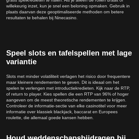
gratis spelkredieten te halen. Als je alleen de rollen draait of
willekeurig inzet, kun je snel een beloning opmaken. Gebruik in
plaats daarvan deze geoptimaliseerde methoden om betere
resultaten te behalen bij Ninecasino.
Speel slots en tafelspellen met lage
variantie
Slots met minder volatiliteit verlagen het risico door frequentere
maar kleinere rendementen te geven. Dit is ideaal om het
spelen te verlengen met introductiekredieten. Kijk naar de RTP,
of return to player. Kies spellen die een RTP van 96% of hoger
aangeven om de meest theoretische rendementen te krijgen.
Controleer de informatie-sectie van elke casinotitel voor meer
informatie over klassiek blackjack, baccarat en Europees
roulette, die allemaal goede kansen hebben.
Houd weddenschapsbijdragen bij