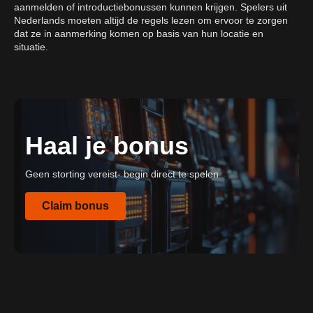
aanmelden of introductiebonussen kunnen krijgen. Spelers uit
Nederlands moeten altijd de regels lezen om ervoor te zorgen
dat ze in aanmerking komen op basis van hun locatie en
situatie.
Haal je bonus
Geen storting vereist- begin direct te spelen
Claim bonus