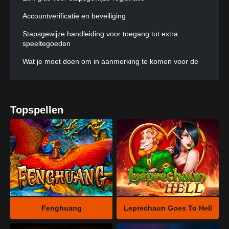
Accountverificatie en beveiliging
Stapsgewijze handleiding voor toegang tot extra
speeltegoeden
Wat je moet doen om in aanmerking te komen voor de
no-depositbonussen van Ninecasino
Gebruikersvereisten en regionale beperkingen
Verificatie van accounts en naleving
Topspellen
Verificatieproces voordat je gratis aanbiedingen
ontvangt
Stappen om je identiteit te bevestigen
Meer regels voor opnames in €
Belangrijke woorden en regels voor wedden met no-
depositbonussen
Fenghuang
Leprechaun Goes To Hell
Bijdragepercentages van spellen