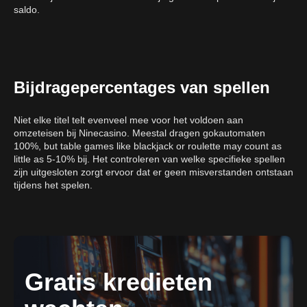
saldo.
Bijdragepercentages van spellen
Niet elke titel telt evenveel mee voor het voldoen aan
omzeteisen bij Ninecasino. Meestal dragen gokautomaten
100%, but table games like blackjack or roulette may count as
little as 5-10% bij. Het controleren van welke specifieke spellen
zijn uitgesloten zorgt ervoor dat er geen misverstanden ontstaan
tijdens het spelen.
Gratis kredieten