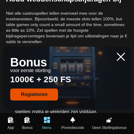
Niet alle casinospellen tellen evenveel mee voor de
inzetvereisten. Bijvoorbeeld, de meeste slots tellen 100%, but
table games only count a small amount of the time, sometimes
as little as 10%. Zet spellen met de hoogste
bijdragepercentages bovenaan je lijst om uitbetalingen naar je €
saldo te versnellen.
Lees de uitbetalingstabel voor elke in aanmerking
Bonus
komende titel om te leren over de bonusfuncties en
symbolen die uitbetalingen kunnen verhogen of extra
voor eerste storting
ronden kunnen starten.
1000€ + 250 FS
Stel exacte inzetten in zodat je spel voldoet aan de
minimum- en maximuminzetten die zijn toegestaan
en de voorwaarden voor de inzetvereiste.
Registreren
Houd je saldo in € voortdurend in de gaten. Als de
regels het toelaten, schakel dan over naar je favoriete
spellen zodra je vereisten zijn voldaan.
Verantwoordelijk beheer is erg belangrijk. Stel
winstdelen en verlieslimieten vooraf in om je
App
Bonus
Menu
Promotiecode
Geen Stortingsbonus
bonuswinsten te beschermen.