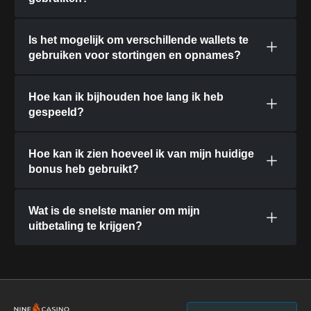
Is het mogelijk om verschillende wallets te
gebruiken voor stortingen en opnames?
Hoe kan ik bijhouden hoe lang ik heb
gespeeld?
Hoe kan ik zien hoeveel ik van mijn huidige
bonus heb gebruikt?
Wat is de snelste manier om mijn
uitbetaling te krijgen?