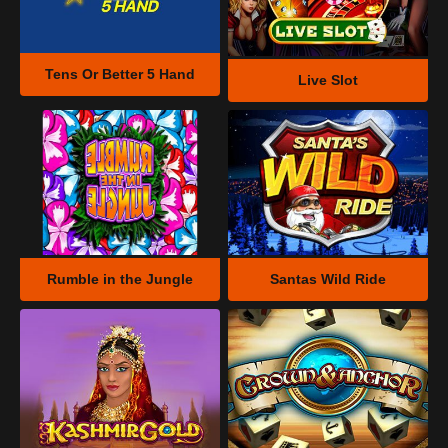
Tens Or Better 5 Hand
Live Slot
King of Macedonia
Santas Wild Ride