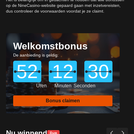
op de NineCasino-website gepaard gaan met inzetvereisten,
dus controleer de voorwaarden voordat je ze claimt.
Welkomstbonus
De aanbieding is geldig:
52
12
29
Uren
Minuten
Seconden
Bonus claimen
Nu winnend