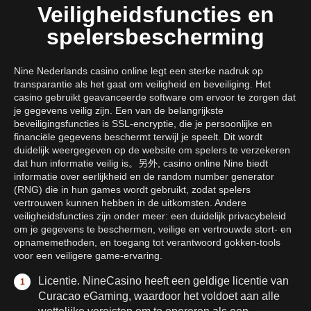
Veiligheidsfuncties en
spelersbescherming
Nine Nederlands casino online legt een sterke nadruk op
transparantie als het gaat om veiligheid en beveiliging. Het
casino gebruikt geavanceerde software om ervoor te zorgen dat
je gegevens veilig zijn. Een van de belangrijkste
beveiligingsfuncties is SSL-encryptie, die je persoonlijke en
financiële gegevens beschermt terwijl je speelt. Dit wordt
duidelijk weergegeven op de website om spelers te verzekeren
dat hun informatie veilig is。另外, casino online Nine biedt
informatie over eerlijkheid en de random number generator
(RNG) die in hun games wordt gebruikt, zodat spelers
vertrouwen kunnen hebben in de uitkomsten. Andere
veiligheidsfuncties zijn onder meer: een duidelijk privacybeleid
om je gegevens te beschermen, veilige en vertrouwde stort- en
opnamemethoden, en toegang tot verantwoord gokken-tools
voor een veiligere game-ervaring.
Licentie. NineCasino heeft een geldige licentie van
Curacao eGaming, waardoor het voldoet aan alle