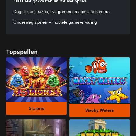
Klassieke gokkasten en nieuwe opties
Dagelijkse keuzes, live games en speciale kamers
Onderweg spelen – mobiele game-ervaring
Transactieproces – hoe geld beweegt
Veiligheidsfuncties en spelersbescherming
Topspellen
5 Lions
Wacky Waters