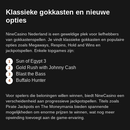
Klassieke gokkasten en nieuwe
opties
NineCasino Nederland is een geweldige plek voor liefhebbers
van gokkastenspellen. Je vindt klassieke gokkasten en populaire
opties zoals Megaways, Respins, Hold and Wins en
jackpotspellen. Enkele topgames zijn:
Sun of Egypt 3
Gold Rush with Johnny Cash
Blast the Bass
Buffalo Hunter
Voor spelers die beloningen willen winnen, biedt NineCasino een
verscheidenheid aan progressieve jackpotspellen. Titels zoals
Pirate Jackpots en The Moneymania bieden spannende
mogelijkheden om enorme prijzen te winnen, wat nog meer
opwinding toevoegt aan de game-ervaring.