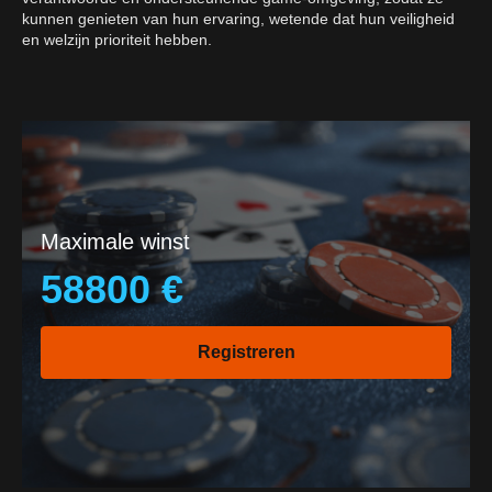
kunnen genieten van hun ervaring, wetende dat hun veiligheid
en welzijn prioriteit hebben.
Maximale winst
58800 €
Registreren