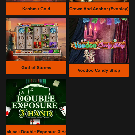
Kashmir Gold
Crown And Anchor (Evoplay)
God of Storms
Voodoo Candy Shop
Blackjack Double Exposure 3 Hand