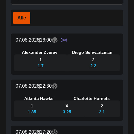
Alle
07.08.2026
16:00
Alexander Zverev
Diego Schwartzman
1
2
1.7
2.2
07.08.2026
22:30
Atlanta Hawks
Charlotte Hornets
1
X
2
1.85
3.25
2.1
07.08.2026
17:20