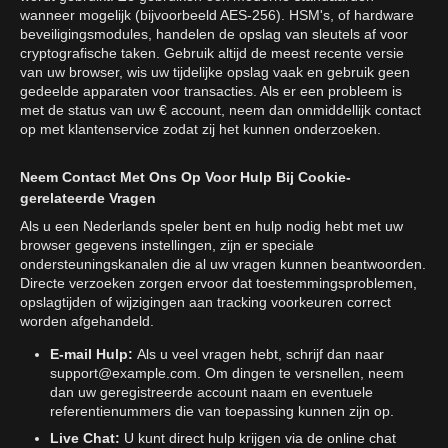
wanneer mogelijk (bijvoorbeeld AES-256). HSM's, of hardware
beveiligingsmodules, handelen de opslag van sleutels af voor
cryptografische taken. Gebruik altijd de meest recente versie
van uw browser, wis uw tijdelijke opslag vaak en gebruik geen
gedeelde apparaten voor transacties. Als er een probleem is
met de status van uw € account, neem dan onmiddellijk contact
op met klantenservice zodat zij het kunnen onderzoeken.
Neem Contact Met Ons Op Voor Hulp Bij Cookie-
gerelateerde Vragen
Als u een Nederlands speler bent en hulp nodig hebt met uw
browser gegevens instellingen, zijn er speciale
ondersteuningskanalen die al uw vragen kunnen beantwoorden.
Directe verzoeken zorgen ervoor dat toestemmingsproblemen,
opslagtijden of wijzigingen aan tracking voorkeuren correct
worden afgehandeld.
E-mail Hulp:
Als u veel vragen hebt, schrijf dan naar
support@example.com
. Om dingen te versnellen, neem
dan uw geregistreerde account naam en eventuele
referentienummers die van toepassing kunnen zijn op.
Live Chat:
U kunt direct hulp krijgen via de online chat