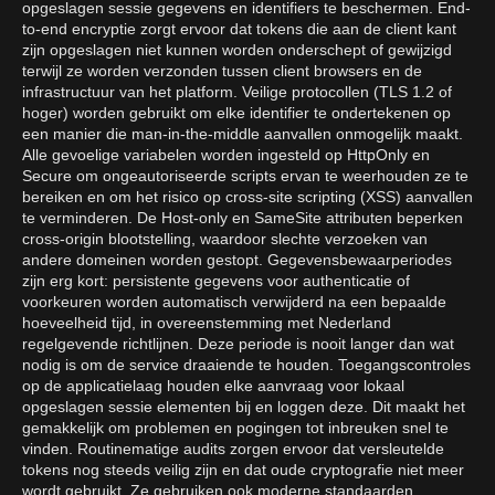
opgeslagen sessie gegevens en identifiers te beschermen. End-
to-end encryptie zorgt ervoor dat tokens die aan de client kant
zijn opgeslagen niet kunnen worden onderschept of gewijzigd
terwijl ze worden verzonden tussen client browsers en de
infrastructuur van het platform. Veilige protocollen (TLS 1.2 of
hoger) worden gebruikt om elke identifier te ondertekenen op
een manier die man-in-the-middle aanvallen onmogelijk maakt.
Alle gevoelige variabelen worden ingesteld op HttpOnly en
Secure om ongeautoriseerde scripts ervan te weerhouden ze te
bereiken en om het risico op cross-site scripting (XSS) aanvallen
te verminderen. De Host-only en SameSite attributen beperken
cross-origin blootstelling, waardoor slechte verzoeken van
andere domeinen worden gestopt. Gegevensbewaarperiodes
zijn erg kort: persistente gegevens voor authenticatie of
voorkeuren worden automatisch verwijderd na een bepaalde
hoeveelheid tijd, in overeenstemming met Nederland
regelgevende richtlijnen. Deze periode is nooit langer dan wat
nodig is om de service draaiende te houden. Toegangscontroles
op de applicatielaag houden elke aanvraag voor lokaal
opgeslagen sessie elementen bij en loggen deze. Dit maakt het
gemakkelijk om problemen en pogingen tot inbreuken snel te
vinden. Routinematige audits zorgen ervoor dat versleutelde
tokens nog steeds veilig zijn en dat oude cryptografie niet meer
wordt gebruikt. Ze gebruiken ook moderne standaarden