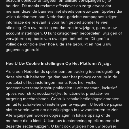
bezocht opnieuw te targeten en affiliate verwijzingen bij te
houden. Dit maakt reclame effectiever en zorgt ervoor dat
mensen dezelfde banners niet steeds opnieuw zien. Spelers die
willen deelnemen aan Nederland-gerichte campagnes krijgen
informatie die relevant is voor hun gebied zonder te veel
afleiding. Om uw tracking voorkeuren te wijzigen, ga naar uw
account instellingen. U kunt categorieën beoordelen, wijzigen of
verwijderen op basis van uw eigen behoeften. Dit geeft u
volledige controle over hoe u de site gebruikt en hoe u uw
gegevens gebruikt.
Hoe U Uw Cookie Instellingen Op Het Platform Wijzigt
Als u een Nederlands speler bent en tracking technologieën op
deze site wilt beheren, ga dan naar het privacy centrum in de
voettekst of het instellingen menu. Kies hier welke
gegevensverzamelingshulpmiddelen u wilt toestaan, inclusief
opties voor strikt noodzakelijke, functionele, prestatie- en
targeting mechanismen. Gebruik schakelbedieningselementen
om uit te schakelen of instellingen te wijzigen. U hoeft de pagina
niet te vernieuwen om de wijzigingen in uw voorkeuren te zien.
Alle wijzigingen worden opgeslagen in lokale opslag of de
methode die u kiest. U kunt uw toestemming op elk moment in
dezelfde sectie wijzigen. U kunt ook wijzigen hoe uw browser