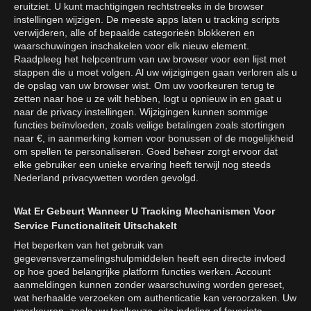
eruitziet. U kunt machtigingen rechtstreeks in de browser
instellingen wijzigen. De meeste apps laten u tracking scripts
verwijderen, alle of bepaalde categorieën blokkeren en
waarschuwingen inschakelen voor elk nieuw element.
Raadpleeg het helpcentrum van uw browser voor een lijst met
stappen die u moet volgen. Al uw wijzigingen gaan verloren als u
de opslag van uw browser wist. Om uw voorkeuren terug te
zetten naar hoe u ze wilt hebben, logt u opnieuw in en gaat u
naar de privacy instellingen. Wijzigingen kunnen sommige
functies beïnvloeden, zoals veilige betalingen zoals stortingen
naar €, in aanmerking komen voor bonussen of de mogelijkheid
om spellen te personaliseren. Goed beheer zorgt ervoor dat
elke gebruiker een unieke ervaring heeft terwijl nog steeds
Nederland privacywetten worden gevolgd.
Wat Er Gebeurt Wanneer U Tracking Mechanismen Voor
Service Functionaliteit Uitschakelt
Het beperken van het gebruik van
gegevensverzamelingshulpmiddelen heeft een directe invloed
op hoe goed belangrijke platform functies werken. Account
aanmeldingen kunnen zonder waarschuwing worden gereset,
wat herhaalde verzoeken om authenticatie kan veroorzaken. Uw