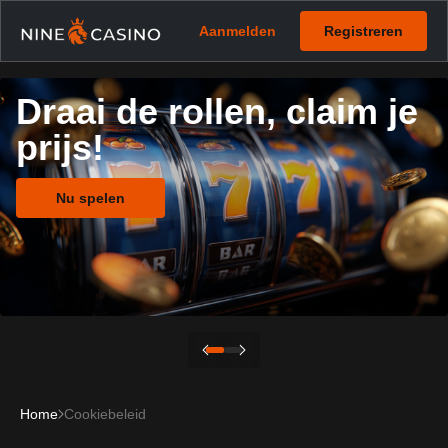
Aanmelden
Registreren
Draai de rollen, claim je
prijs!
Nu spelen
Home
Cookiebeleid