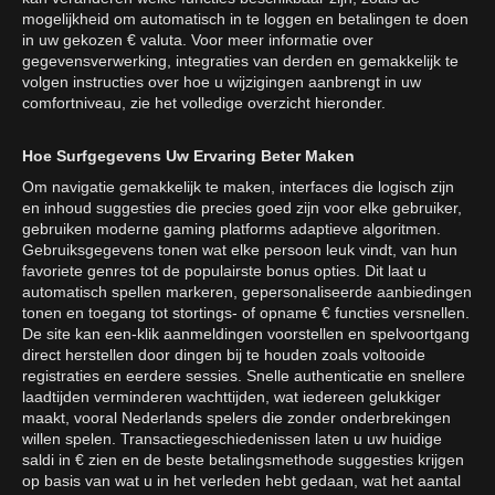
mogelijkheid om automatisch in te loggen en betalingen te doen
in uw gekozen € valuta. Voor meer informatie over
gegevensverwerking, integraties van derden en gemakkelijk te
volgen instructies over hoe u wijzigingen aanbrengt in uw
comfortniveau, zie het volledige overzicht hieronder.
Hoe Surfgegevens Uw Ervaring Beter Maken
Om navigatie gemakkelijk te maken, interfaces die logisch zijn
en inhoud suggesties die precies goed zijn voor elke gebruiker,
gebruiken moderne gaming platforms adaptieve algoritmen.
Gebruiksgegevens tonen wat elke persoon leuk vindt, van hun
favoriete genres tot de populairste bonus opties. Dit laat u
automatisch spellen markeren, gepersonaliseerde aanbiedingen
tonen en toegang tot stortings- of opname € functies versnellen.
De site kan een-klik aanmeldingen voorstellen en spelvoortgang
direct herstellen door dingen bij te houden zoals voltooide
registraties en eerdere sessies. Snelle authenticatie en snellere
laadtijden verminderen wachttijden, wat iedereen gelukkiger
maakt, vooral Nederlands spelers die zonder onderbrekingen
willen spelen. Transactiegeschiedenissen laten u uw huidige
saldi in € zien en de beste betalingsmethode suggesties krijgen
op basis van wat u in het verleden hebt gedaan, wat het aantal