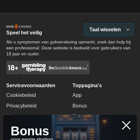
Taal wisselen
Speel het veilig
Als u symptomen van gokverslaving opmerkt, zoek dan hulp bij
een professional. Deze website is bedoeld voor gebruikers van
18 jaar en ouder.
Servicevoorwaarden
Toppagina's
Cookiebeleid
App
Privacybeleid
Bonus
Algemene voorwaarden
Promotiecode
Bonus
Verantwoord Gokken
Geen Stortingsbonus
voor eerste storting