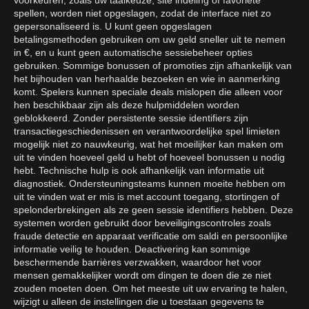
voorkeuren, zoals uw taalkeuze, site indeling of favoriete
spellen, worden niet opgeslagen, zodat de interface niet zo
gepersonaliseerd is. U kunt geen opgeslagen
betalingsmethoden gebruiken om uw geld sneller uit te nemen
in €, en u kunt geen automatische sessiebeheer opties
gebruiken. Sommige bonussen of promoties zijn afhankelijk van
het bijhouden van herhaalde bezoeken en wie in aanmerking
komt. Spelers kunnen speciale deals mislopen die alleen voor
hen beschikbaar zijn als deze hulpmiddelen worden
geblokkeerd. Zonder persistente sessie identifiers zijn
transactiegeschiedenissen en verantwoordelijke spel limieten
mogelijk niet zo nauwkeurig, wat het moeilijker kan maken om
uit te vinden hoeveel geld u hebt of hoeveel bonussen u nodig
hebt. Technische hulp is ook afhankelijk van informatie uit
diagnostiek. Ondersteuningsteams kunnen moeite hebben om
uit te vinden wat er mis is met account toegang, stortingen of
spelonderbrekingen als ze geen sessie identifiers hebben. Deze
systemen worden gebruikt door beveiligingscontroles zoals
fraude detectie en apparaat verificatie om saldi en persoonlijke
informatie veilig te houden. Deactivering kan sommige
beschermende barrières verzwakken, waardoor het voor
mensen gemakkelijker wordt om dingen te doen die ze niet
zouden moeten doen. Om het meeste uit uw ervaring te halen,
wijzigt u alleen de instellingen die u toestaan gegevens te